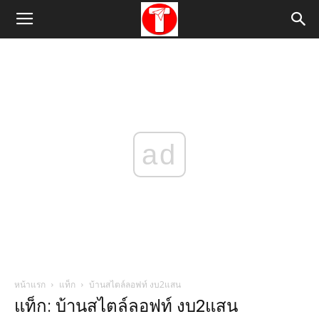
ad
หน้าแรก
แท็ก
บ้านสไตล์ลอฟท์ งบ2แสน
แท็ก: บ้านสไตล์ลอฟท์ งบ2แสน