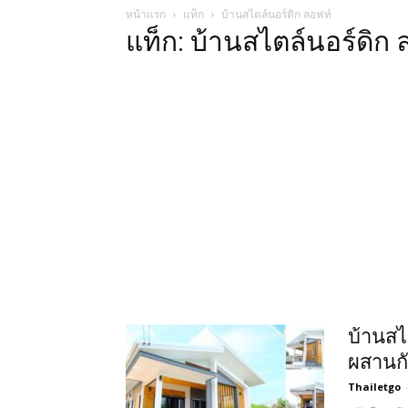
หน้าแรก
แท็ก
บ้านสไตล์นอร์ดิก ลอฟท์
แท็ก: บ้านสไตล์นอร์ดิก 
บ้านสไ
ผสานกั
Thailetgo