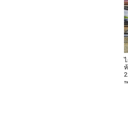
ไ
ห
2
Th