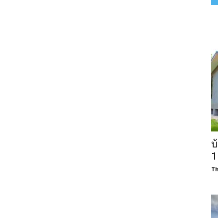
บ
1
Th