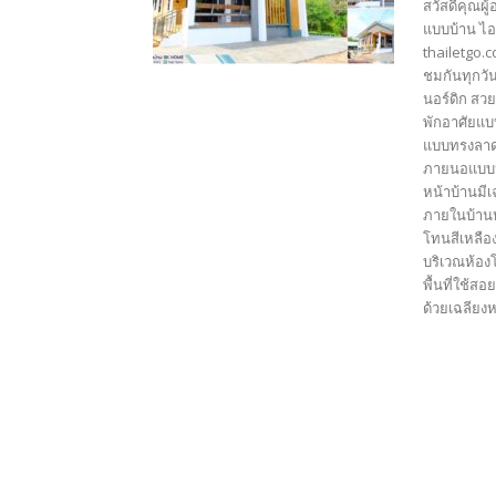
สวัสดีคุณผู
แบบบ้าน ไอ
thailetgo.
ชมกันทุกวั
นอร์ดิก สว
พักอาศัยแบ
แบบทรงลาดเ
ภายนอแบบปู
หน้าบ้านมี
ภายในบ้านห
โทนสีเหลือ
บริเวณห้อง
พื้นที่ใช้ส
ด้วยเฉลียงห