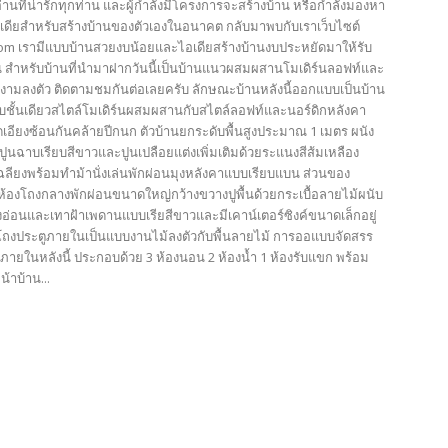
้อ่านที่น่ารักทุกท่าน และผู้กำลังมีโครงการจะสร้างบ้าน หรือกำลังมองหา
เดียสำหรับสร้างบ้านของตัวเองในอนาคต กลับมาพบกับเราเว็บไซต์
com เรามีแบบบ้านสวยงบน้อยและไอเดียสร้างบ้านงบประหยัดมาให้รับ
น สำหรับบ้านที่นำมาฝากวันนี้เป็นบ้านแนวผสมผสานโมเดิร์นลอฟท์และ
ยงามลงตัว ติดตามชมกันต่อเลยครับ ลักษณะบ้านหลังนี้ออกแบบเป็นบ้าน
บชั้นเดียวสไตล์โมเดิร์นผสมผสานกับสไตล์ลอฟท์และนอร์ดิกหลังคา
อียงซ้อนกันคล้ายปีกนก ตัวบ้านยกระดับพื้นสูงประมาณ 1 เมตร ผนัง
นฉาบเรียบสีขาวและปูนเปลือยแต่งเพิ่มเติมด้วยระแนงสีส้มเหลือง
เฉลียงพร้อมทำม้านั่งเล่นพักผ่อนมุงหลังคาแบบเรียบแบน ส่วนของ
้องโถงกลางพักผ่อนขนาดใหญ่กว้างขวางปูพื้นด้วยกระเบื้อลายไม้ผนับ
งอ่อนและเทาฝ้าเพดานแบบเรียสีขาวและมีเคาน์เตอร์ซิงค์ขนาดเล็กอยู่
โถงประตูภายในเป็นแบบงานไม้ลงตัวกับพื้นลายไม้ การออแบบจัดสรร
อยภายในหลังนี้ ประกอบด้วย 3 ห้องนอน 2 ห้องน้ำ 1 ห้องรับแขก พร้อม
น้าบ้าน...