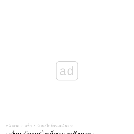
ad
หน้าแรก
แท็ก
บ้านสไตล์ชนบทอังกฤษ