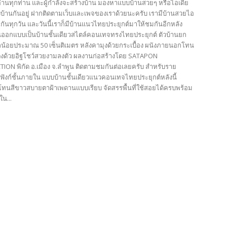
้อ่านทุกท่าน และผู้กำลังจะสร้างบ้าน มองหาแบบบ้านสวยๆ หรือไอเดีย
งบ้านกันอยู่ ฝากติดตามเว็บและเพจของเราด้วยนะครับ เรามีบ้านสวยไอ
กันทุกวัน และวันนี้เราก็มีบ้านแนวไทยประยุกต์มาให้ชมกันอีกหลัง
ออกแบบเป็นบ้านชั้นเดียวสไตล์คอนเทจทรงไทยประยุกต์ ตัวบ้านยก
ล็กน้อยประมาณ 50 เซ็นติเมตร หลังคามุงด้วยกระเบื้อง ผนังภายนอกโทน
่งด้วยอิฐโชว์สวยงามลงตัว ผลงานก่อสร้างโดย SATAPON
ON พิกัด อ.เมือง จ.ลำพูน ติดตามชมกันต่อเลยครับ สำหรับราย
ฟังก์ชั้นภายใน แบบบ้านชั้นเดียวแนวคอนเทจไทยประยุกต์หลังนี้
ทนสีขาวสบายตาฝ้าเพดานแบบเรียบ จัดสรรพื้นที่ใช้สอยได้ครบพร้อม
ใน...