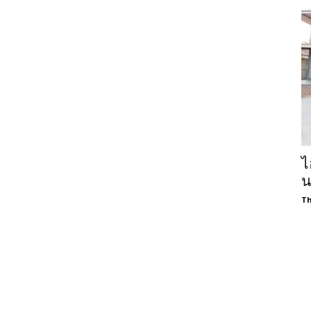
ไ
น
Th