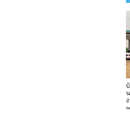
บ
น
ง
Th