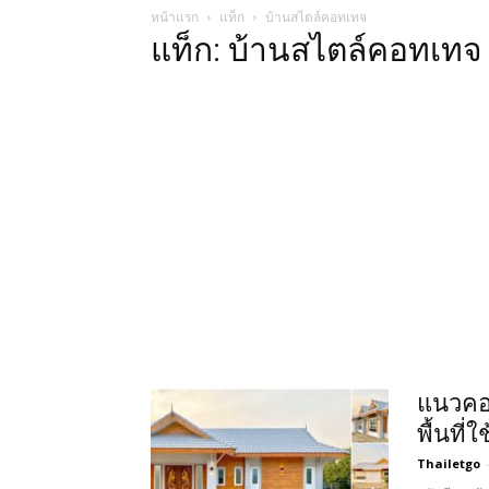
หน้าแรก
แท็ก
บ้านสไตล์คอทเทจ
แท็ก: บ้านสไตล์คอทเทจ
แนวคอน
พื้นที
Thailetgo