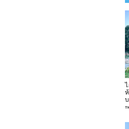
ไ
ห
บ
Th