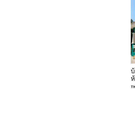
บ
ห
Th