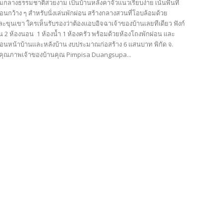
กลางธรรมชาติสวยงาม เป็นบ้านหลังคาจั่วแนวเรียบง่าย เน้นพื้นที่
่อนกว้าง ๆ สำหรับนั่งเล่นพักผ่อน สร้างกลางสวนที่โอบล้อมด้วย
ะขุนเขา ใครเห็นรับรองว่าต้องแอบอิจฉาเจ้าของบ้านเลยทีเดียว ฟังก์
าน 2 ห้องนอน 1 ห้องน้ำ 1 ห้องครัว พร้อมด้วยห้องโถงพักผ่อน และ
ผ่อนหน้าบ้านและหลังบ้าน งบประมาณก่อสร้าง 6 แสนบาท พิกัด จ.
คุณภาพเจ้าของบ้านคุณ Pimpisa Duangsupa...