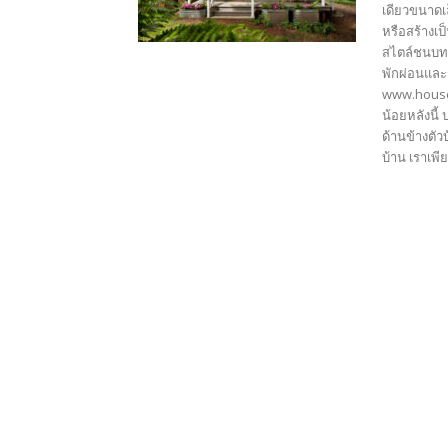
เดียวขนาดเ
หรือสร้างเป
สไตล์ชนบท ตั
พักผ่อนและ
www.housep
น้อยหลังนี้
ด้านข้างตั
บ้าน เราเพี