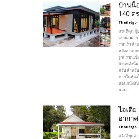
บ้านน็
140 ต
Thailetgo
สวัสดีคุณผู
แบบมาฝาก น
รวดเร็ว สำห
หลังคาแบบท
ฐานรากแข็งแ
บ้านหลังนี
ครับ สำหรับ
ภายในห้องโ
นอนผนังแบบ
นอน...
ไอเดีย
อากาศ
Thailetgo
สวัสดีทุกท่