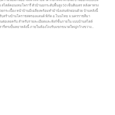
ยว สไตล์คอนเทมโพรารี่ ตัวบ้านยกระดับพื้นสูง 50 เซ็นติเมตร หลังคาทรง
้วยกระเบื้อง หน้าบ้านมีเฉลียงพร้อมทำม้านั่งเล่นพักผ่อนด้วย บ้านหลังนี้
ับสร้างบ้านโคราชสตรองแลนด์ พิกัด อ.โนนไทย จ.นครราชสีมา
นต่อเลยครับ สำหรับรายละเอียดและฟังก์ชั้นภายใน แบบบ้านสไตล์
รี่ทรงปั้นหยาหลังนี้ ภายในห้องโถงรับแขกขนาดใหญ่กว้างขวาง...