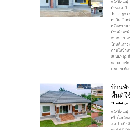
สวัสดีคุณผู
บ้านสวย ไอเ
thailetgo.
ทุกวัน สำหร
หลังคาแบบท
บ้านพักอาศ
กันอย่างแพ
โทนสีเทาอม
ภายในบ้านห
แแบบหลุมสี
ออกแบบจัด
ประกอบด้วย 
บ้านพั
พื้นที
Thailetgo
สวัสดีคุณผู
หรือไอเดียส
สวยไอเดียด
ยา ที่ยังไ