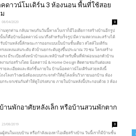
อคดาวน์โมเดิร์น 3 ห้องนอน พื้นที่ใช้สอย
รม
-
08/04/2020
0
้อ่านทุกท่าน กลับมาพบกันวันนี้ทางเว็บเราก็มีไอเดียการสร้างบ้านอีกรูป
ั้นก็คือบ้านน็อคดาวน์ แนวกึ่งสำหรับเร็จรูป มีความสดวกและสร้างได้
รับบ้านหลังนี้ลักษณะการออกแบบเป็นบ้านชั้นเดียว สไตล์โมเดิร์น
รงแหงนเล่นระดับ ตัวบ้่านยกระดับสูงขึ้นประมาณ 70 ซม โครงสร้าง
รง มีระเบียงทั่งหน้าบ้านและหลับ้านสำหรับพื้นที่พักผ่อนนอกตัวบ้าน
้ผลงานก่อสร้างโดย น็อคดาวน์ & Home Design ติดตามชมกันต่อเลย
รายละเอียดและฟังก์ชั้นภายใน บ้านน็อคดาวน์โมเดิร์นสวยหลังนี้
ถงโลงกว้างผนังห้องแบบกระจกทำให้ดุโล่งเห็นวิวภายนอกบ้าน ห้อง
กระจกเช่นกันทำให้ดูโปร่งสบาย ภายในบ้านหลังนี้ประกอบด้วย 3 ห้อง
 บ้านพักอาศัยหลังเล็ก หรือบ้านสวนพักตาก
-
23/08/2019
0
านผู้สนในแบบบ้าน หรือกำลังมองหาไอเดียสร้างบ้าน วันนี้เราก็มีบ้านชั้น