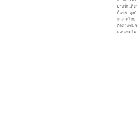
บ้านชั้นเดี
ปั้นหยามุงด
ผลงานโดย ร
ติดตามชมกั
คอนเทมโพรา