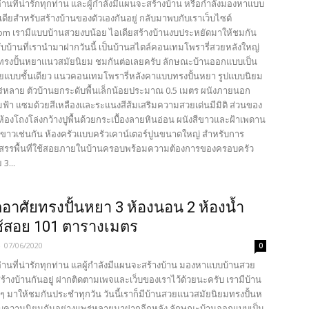
้อ่านที่น่ารักทุกท่าน และผู้กำลังมีแผนจะสร้างบ้าน หรือกำลังมองหาแบบ
ดียสำหรับสร้างบ้านของตัวเองกันอยู่ กลับมาพบกับเราเว็บไซต์
com เรามีแบบบ้านสวยงบน้อย ไอเดียสร้างบ้านงบประหยัดมาให้ชมกัน
ับบ้านที่เรานำมาฝากวันนี้ เป็นบ้านสไตล์คอนเทมโพรารี่สวยหลังใหญ่
รงปั้นหยาแนวสมัยนิยม ชมกันต่อเลยครับ ลักษณะบ้านออกแบบเป็น
ัยแบบชั้นเดียว แนวคอนเทมโพรารี่หลังคาแบบทรงปั้นหยา รูปแบบนิยม
ร่หลาย ตัวบ้านยกระดับพื้นเล็กน้อยประมาณ 0.5 เมตร ผนังภายนอก
ฟ้า แซมด้วยสีเหลืองและระแนงสีส้มเสริมความสวยเด่นมีมิติ ส่วนของ
้องโถงโล่งกว้างปูพื้นด้วยกระเบื้องลายหินอ่อน ผนังสีขาวและฝ้าเพดาน
ขาวเช่นกัน ห้องครัวแบบครัวเคาน์เตอร์ปูนขนาดใหญ่ สำหรับการ
สรรพื้นที่ใช้สอยภายในบ้านครอบพร้อมความต้องการของครอบครัว
3...
กอาศัยทรงปั้นหยา 3 ห้องนอน 2 ห้องน้ำ
่ใช้สอย 101 ตารางเมตร
-
07/06/2020
0
้อ่านที่น่ารักทุกท่าน แลผู้กำลังมีแผนจะสร้างบ้าน มองหาแบบบ้านสวย
ร้างบ้านกันอยู่ ฝากติดตามเพจและเว็บของเราไว้ด้วยนะครับ เรามีบ้าน
ีๆ มาให้ชมกันประชำทุกวัน วันนี้เราก็มีบ้านสวยแนวสมัยนิยมทรงปั้นห
ด้รับความนิยมกันอย่างแพร่หลายมาฝากอีกหลัง ลักษณะบ้านออกแบบเป็น