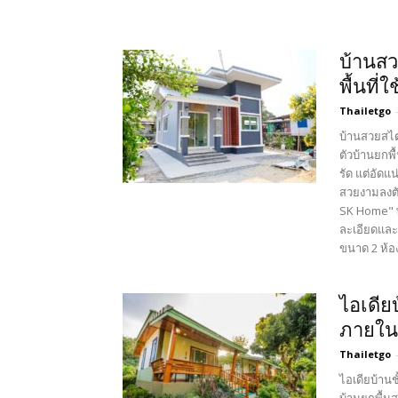
บ้านสว
พื้นที่
Thailetgo
บ้านสวยสไตล
ตัวบ้านยกพื
รัด แต่อัดแ
สวยงามลงตั
SK Home" พ
ละเอียดและ
ขนาด 2 ห้อ
ไอเดีย
ภายใน
Thailetgo
ไอเดียบ้าน