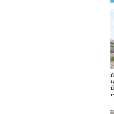
บ
น
บ
Th