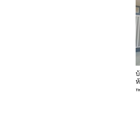
บ
ห
Th