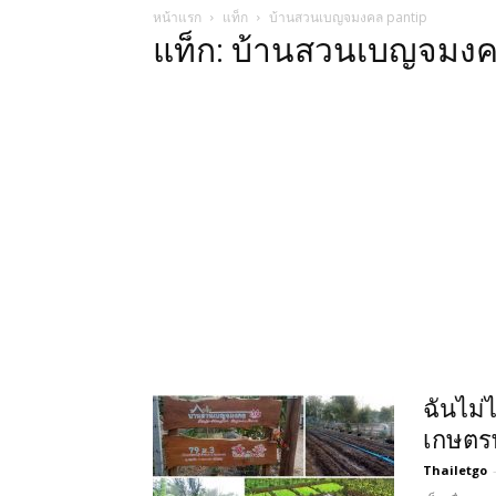
หน้าแรก
แท็ก
บ้านสวนเบญจมงคล pantip
แท็ก: บ้านสวนเบญจมงค
ฉันไม่
เกษตร
Thailetgo