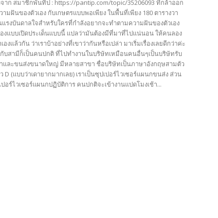
าวจาก สมาชิกพันทิป : https://pantip.com/topic/35206093 ที่กล้าออก
มฝันของตัวเอง กับเกษตรแบบพอเพียง ในพื้นที่เพียง 180 ตารางวา
ูเป็นแรงบันดาลใจสำหรับใครที่กำลังอยากจะทำตามความฝันของตัวเอง
วเรื่องแบบเปิดประเด็นแบบนี้ แปลว่ามันต้องมีที่มาที่ไปแน่นอน ให้คนลอง
งแล้วกัน ว่าเราบ้าอย่างที่เขาว่ากันหรือเปล่า มาเริ่มเรื่องเลยดีกว่าค่ะ
ับสามีก็เป็นคนปกติ ที่ไปทำงานในบริษัทเหมือนคนอื่นๆเป็นบริษัทรับ
้าและขนส่งขนาดใหญ่ มีหลายสาขา ชื่อบริษัทเป็นภาษาอังกฤษสามตัว
ตัว D (แบบว่าเดายากมากเลย) เราเป็นซุปเปอร์ไวเซอร์แผนกขนส่ง ส่วน
เปอร์ไวเซอร์แผนกปฏิบัติการ คนปกติจะเข้างานแปดโมงเช้า...