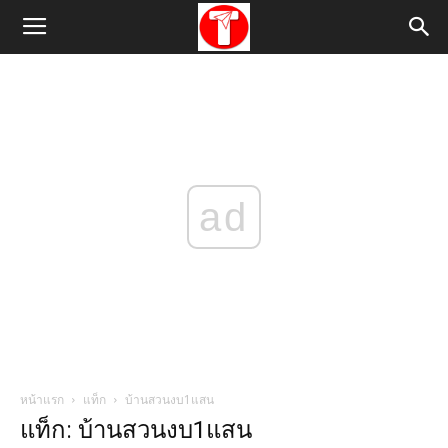
ad
หน้าแรก
แท็ก
บ้านสวนงบ1แสน
แท็ก: บ้านสวนงบ1แสน