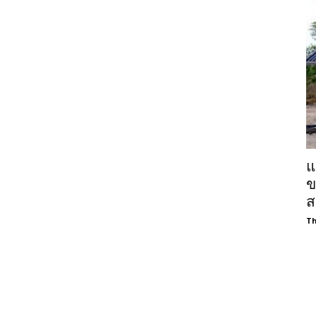
แ
ข
ส
Th