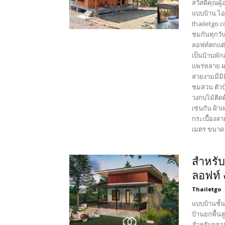
สวัสดีคุณผู
แบบบ้าน ไอ
thailetgo.
ชมกันทุกวัน
ลอฟท์ตกแต่
เป็นบ้านพั
แพร่หลาย ผ
สวยงามมีมิต
ชมสวน ตัวบ
วงกบไม้ติด
เช่นกัน ฝ้า
กระเบื้องลา
เมตร ขนาด 3
สำหรับ
ลอฟท์ 
Thailetgo
แบบบ้านชั้
บ้านยกพื้น
สำหรับครอบค