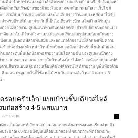
้อ่านที่น่ารักทุกท่าน และผู้กำลังมีโครงการจะสร้างบ้าน หรือกำลังมองหา
เดียสำหรับสร้างบ้านของตัวเองในอนาคต กลับมาพบกับเราเว็บไซต์
com เรามีแบบบ้านสวยงบน้อยและไอเดียสร้างบ้านงบประหยัดมาให้รับ
 สำหรับบ้านที่นำมาฝากวันนี้เป็นไอเดียสร้างบ้านสไตล์โมเดิร์นปูน
งด้วยไม้สวยงาม ดูเป็นแนวทางกันต่อเลยครับ สำหรับลักษณะออกแบบ
กอาศัยแนวโมเดิร์นหลังคาแบบเพิงแหงนเรียบง่ายรูปแบบนิยมกันอย่าง
นังแบบปูนลอทฟ์สวยทันสมัยและตกแต่งด้วยงานไม้สักทองเพิ่มความ
ิเข้ากันอย่างลงต้ว หน้าบ้านมีระเบียงมุงหลังคาสำหรับนั่งเล่นพักผ่อน
้านยกระดับพื้นเล็กน้อยพอสวยงามบันไดสามขั้น ประตูและหน้าต่าง
ด้วยงานกระจก ส่วนของภายในบ้านห้องโถงโล่งกว้างผนังแบบปูนลอฟท์
เพดานสีขาวแบบหลุ่มทรงเหลี่ยมติดไฟล์ดาวน์ไลท์สวยงาม ปูพื้นห้องด้วย
ยหินอ่อน ปรูตูภายในก็ใช้งานไม้เช่นกัน ขนาดตัวบ้าน 10 เมตร x 8
...
ครอบครัวเล็ก! แบบบ้านชั้นเดียวสไตล์
งบก่อสร้าง 4-5 แสนบาท
-
27/11/2018
0
นเดียวสไตล์ลอฟท์ ลักษณะบ้านออกแบบหลังคาทรงแหงนเรียบง่าย ตัว
สูงประมาณ 60 ซม ผนังปูนเปลือยแนวลอฟท์ ขนาดกระทัดรัดเหมาะ
รัวลเล็กๆ ฟังก์ชั้นภายในบ้าน 1 ห้องนอน, 1 ห้องน้ำ 1 ห้องโถง พื้นที่