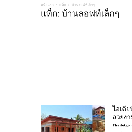
หน้าแรก
แท็ก
บ้านลอฟท์เล็กๆ
แท็ก: บ้านลอฟท์เล็กๆ
ไอเดีย
สวยงา
Thailetgo