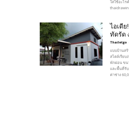
ใสใช้อะไรค
thaidrawin
ไอเดีย
ทัดรัด
Thailetgo
แบบบ้านสร้
สไตล์เรียบง
พักผ่อน ขนา
และพื้นที่
ค่าช่าง 60