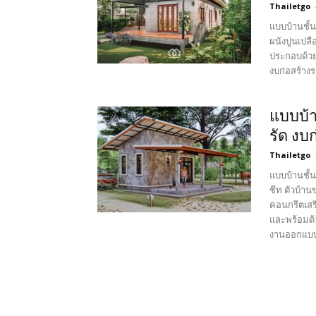
Thailetgo
แบบบ้านชั้
ผนังปูนเปลื
ประกอบด้วย 
งบก่อสร้างร
แบบบ้า
รัด งบ
Thailetgo
แบบบ้านชั้
ชีท ตัวบ้าน
คอนกรีตเสริ
และพร้อมด้
งานออกแบบโ