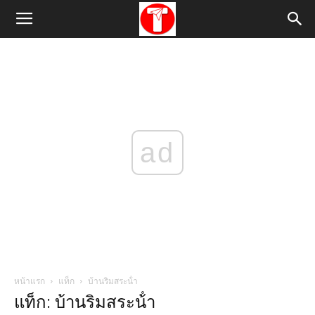
ad
หน้าแรก
แท็ก
บ้านริมสระน้ํา
แท็ก: บ้านริมสระน้ํา