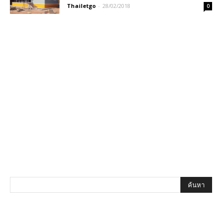
Thailetgo
-
28/02/2018
0