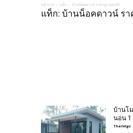
หน้าแรก
แท็ก
บ้านน็อคดาวน์ ราคาถูก ผ่อนได้
แท็ก: บ้านน็อคดาวน์ รา
บ้านโม
นอน 1 
Thailetgo