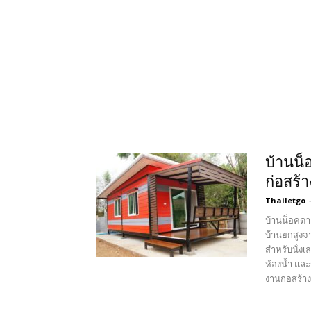
บ้านน็
ก่อสร้
Thailetgo
บ้านน็อคดาว
บ้านยกสูงจา
สำหรับนั่งเ
ห้องน้ำ และ
งานก่อสร้าง