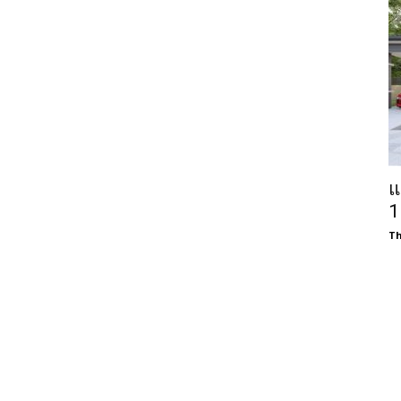
แ
1
Th