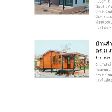
แบบบ้านโมเ
เรียบง่าย ต
สำหรับนั่งเ
ห้องนอนและห
ที่ 280,000
ก่อสร้าง กท
บ้านสำเ
ตร.ม ง
Thailetgo
บ้านกึ่งสำเ
ประมาณ 70 ซ
สำหรับนั่งเ
และพื้นที่ห้