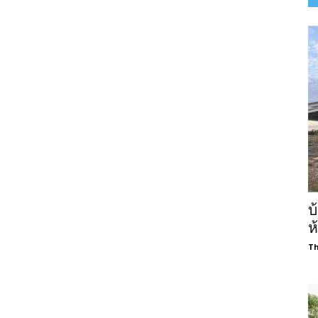
บ
ห
Th