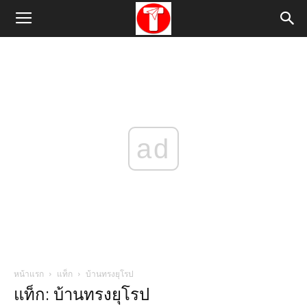
ad
หน้าแรก
แท็ก
บ้านทรงยุโรป
แท็ก: บ้านทรงยุโรป