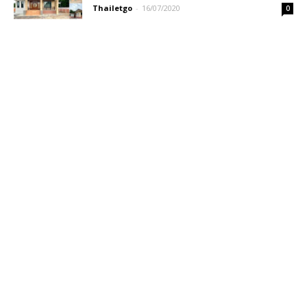
Thailetgo
-
16/07/2020
0