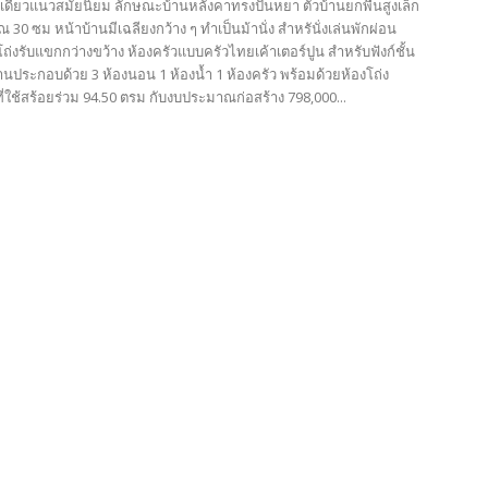
นเดียวแนวสมัยนิยม ลักษณะบ้านหลังคาทรงปั้นหยา ตัวบ้านยกพื้นสูงเล็ก
30 ซม หน้าบ้านมีเฉลียงกว้าง ๆ ทำเป็นม้านั่ง สำหรันั่งเล่นพักผ่อน
่งรับแขกกว่างขว้าง ห้องครัวแบบครัวไทยเค้าเตอร์ปูน สำหรับฟังก์ชั้น
นประกอบด้วย 3 ห้องนอน 1 ห้องน้ำ 1 ห้องครัว พร้อมด้วยห้องโถ่ง
ที่ใช้สร้อยร่วม 94.50 ตรม กับงบประมาณก่อสร้าง 798,000...