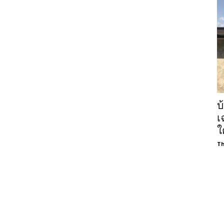
บ
เ
ใ
Th