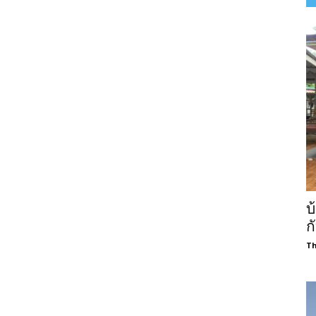
บ
ก
Th