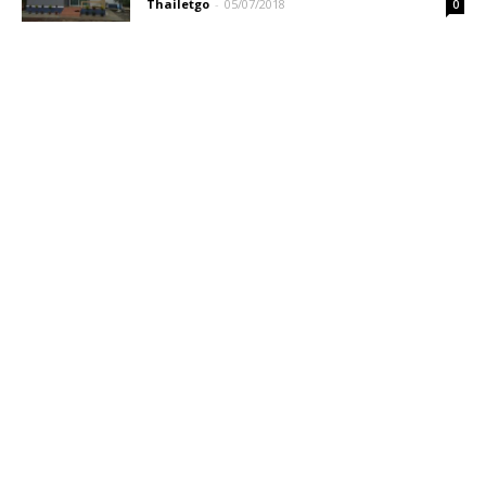
Thailetgo
-
05/07/2018
0