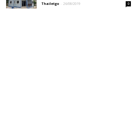
Thailetgo
-
26/08/2019
0