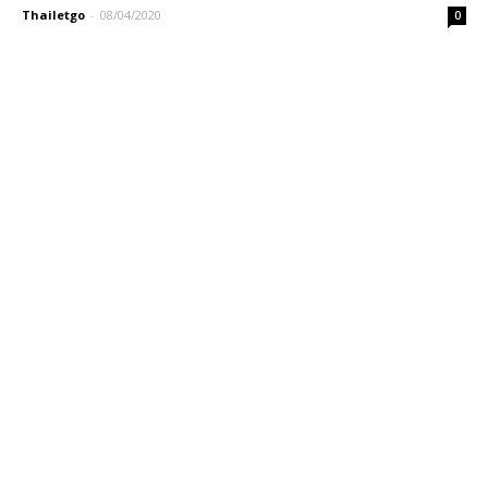
Thailetgo
-
08/04/2020
0