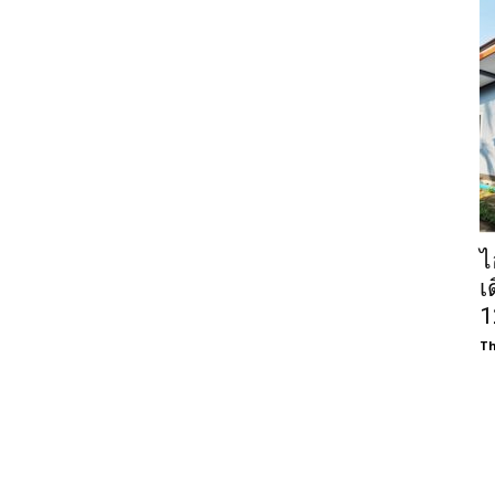
ไ
เ
1
Th