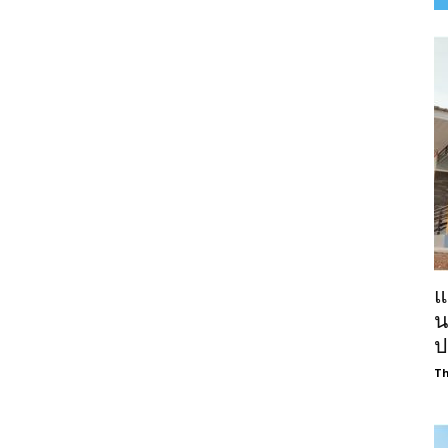
แ
น
ป
Th