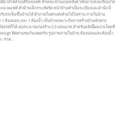
นเดียวสไตล์โมเดิร์นลอฟท์ ลักษณะบ้านแบบหลังคาเพิงมาแหงนเรียบง่าย
ยแนวลอฟท์ ตัวบ้านเล็กกระทัดรัด หน้าบ้านทำเป็นระเบียงและม้านั่ง มี
ับรถเข็นขึ้นบ้านได้ ฝ้าภายในตกแต่งด้วยไม้ไผ่สาน ภายในบ้าน
 1 ห้องนอน และ 1 ห้องน้ำ เป็นบ้านเหมาะกับการสร้างบ้านพักตาก
ีสอรท์ก็ได้ งบประมาณก่อสร้าง 2.3 แสนบาท สำหรับหลังนี้ผลงานโดยที
esign ติดตามชมกันเลยครับ รูปภาพภายในบ้าน ห้องนอนและห้องน้ำ
 : PSK...