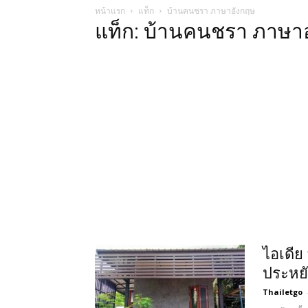
หน้าแรก
แท็ก
บ้านคนชรา ภาษาอังกฤษ
แท็ก: บ้านคนชรา ภาษา
ไอเดีย
ประหยั
Thailetgo