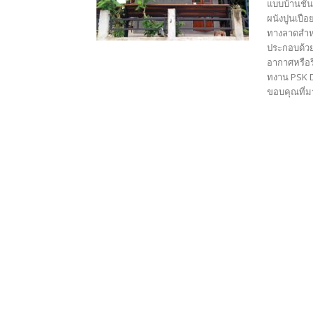
แบบบ้านชั้
ผนังปูนเปือ
ทางลาดสำหร
ประกอบด้วย
อากาศหรือร
ทงาน PSK D
ขอบคุณที่มา