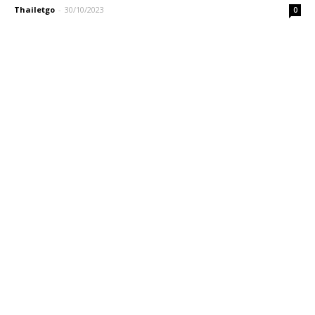
Thailetgo
-
30/10/2023
0