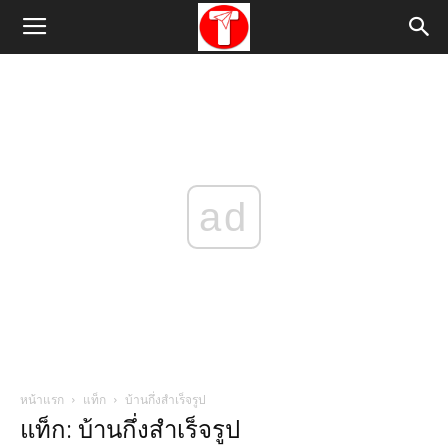
ad
หน้าแรก
แท็ก
บ้านกึ่งสําเร็จรูป
แท็ก: บ้านกึ่งสําเร็จรูป