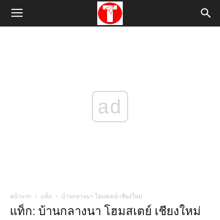
ad
หน้าแรก
แท็ก
บ้านกลางนา โฮมสเตย์ เชียงใหม่
แท็ก: บ้านกลางนา โฮมสเตย์ เชียงใหม่