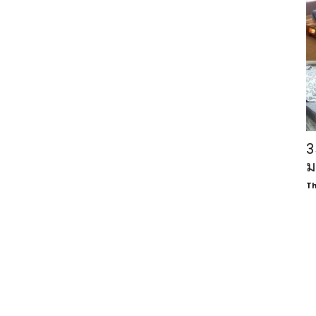
3
ม
Th