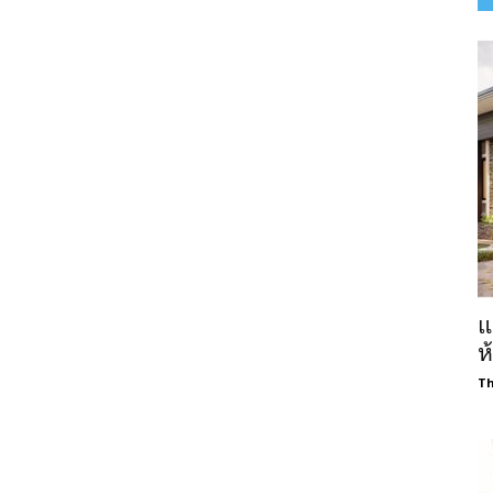
แ
ห
Th