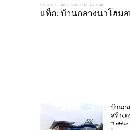
หน้าแรก
แท็ก
บ้านกลางนาโฮมสเตย์
แท็ก: บ้านกลางนาโฮมสเ
บ้านกล
สร้าง
Thailetgo