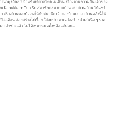
กลางนาพูลวิลล่า! บ้านชั้นเดียวสไตล์โมเดิร์น สร้างตามความฝัน เจ้าของ
คุณ Kanokkarn Ten Sri สมาชิกกลุ่ม แบบบ้าน แบบบ้าน บ้าน ได้แชร์
ารสร้างบ้านของตัวเองให้กับสมาชิก เจ้าของบ้านเล่าว่า บ้านหลังนี้ใช้
 ปี 4 เดือน ค่อยสร้างไปเรื่อย ใช้งบประมาณก่อสร้าง 4 แสนนิด ๆ ราคา
ะค่าช่างแล้ว ไม่ได้เหมาหมดทั้งหลัง แต่ค่อย...