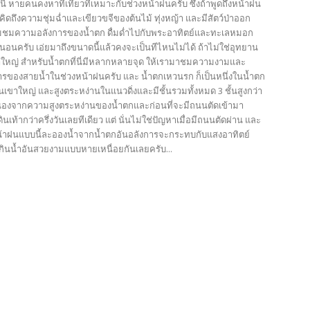
้ หายคนคงหาที่เที่ยวที่เหมาะกับช่วงหน้าฝนครับ ซึ่งถ้าพูดถึงหน้าฝน
ดถึงความชุ่มฉ่ำและเขียวขจีของต้นไม้ ทุ่งหญ้า และมีสัตว์ป่าออก
มชมความอลังการของน้ำตก ดื่มด่ำไปกับพระอาทิตย์และทะเลหมอก
นอนครับ เอ่ยมาถึงขนาดนี้แล้วคงจะเป็นทีไหนไม่ได้ ถ้าไม่ใช่อุทยาน
าใหญ่ สำหรับน้ำตกที่นี่มีหลากหลายจุด ให้เรามาชมความงามและ
รของสายน้ำในช่วงหน้าฝนครับ และ น้ำตกเหวนรก ก็เป็นหนึ่งในน้ำตก
ดในเขาใหญ่ และสูงตระหง่านในแนวดิ่งและมีชั้นรวมทั้งหมด 3 ชั้นสูงกว่า
นื่องจากความสูงตระหง่านของน้ำตกและก่อนที่จะมีถนนตัดเข้ามา
ินเท้ากว่าครึ่งวันเลยทีเดียว แต่ นั่นไม่ใช่ปัญหาเมื่อมีถนนตัดผ่าน และ
หน้าฝนแบบนี้ละอองน้ำจากน้ำตกอันอลังการจะกระทบกับแสงอาทิตย์
้งกินน้ำอันสวยงามแบบหายเหนื่อยกันเลยครับ...