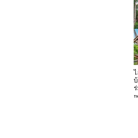
ไ
บ
ร
Th