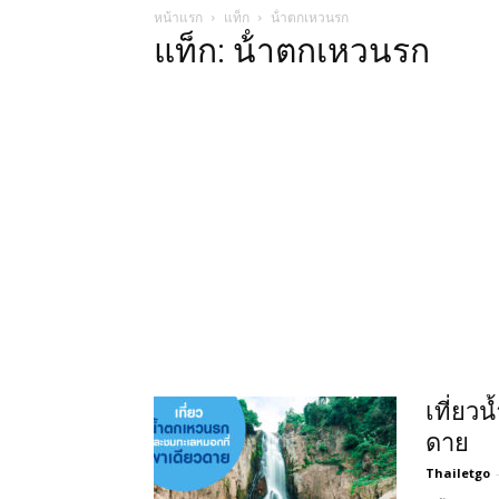
หน้าแรก
แท็ก
น้ําตกเหวนรก
แท็ก: น้ําตกเหวนรก
เที่ยว
ดาย
Thailetgo