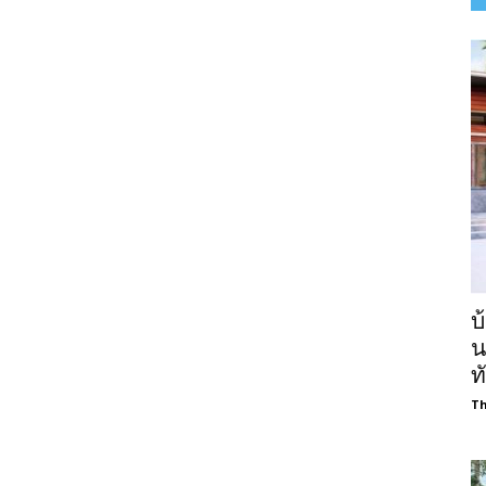
บ
น
ท
Th