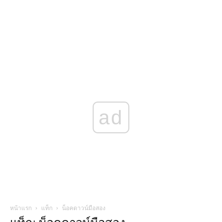
ad
หน้าแรก
แท็ก
น็อคดาวน์มือสอง