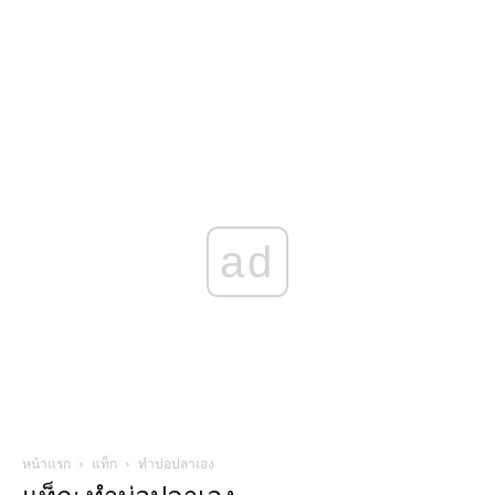
ad
หน้าแรก
แท็ก
ทําบ่อปลาเอง