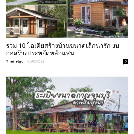
รวม 10 ไอเดียสร้างบ้านขนาดเล็กน่ารัก งบ
ก่อสร้างประหยัดหลักแสน
Thailetgo
-
06/02/2022
0