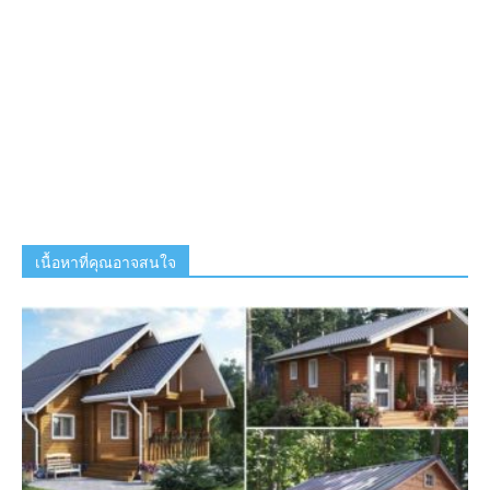
เนื้อหาที่คุณอาจสนใจ