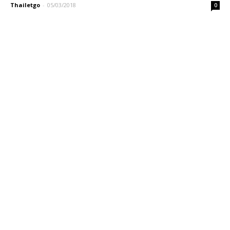
Thailetgo
-
05/03/2018
0