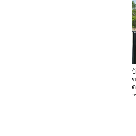
บ
ข
ต
Th