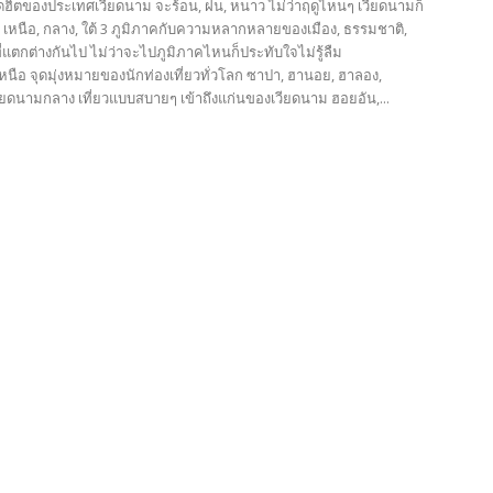
วสุดฮิตของประเทศเวียดนาม จะร้อน, ฝน, หนาว ไม่ว่าฤดูไหนๆ เวียดนามก็
้งปี เหนือ, กลาง, ใต้ 3 ภูมิภาคกับความหลากหลายของเมือง, ธรรมชาติ,
์ที่แตกต่างกันไป ไม่ว่าจะไปภูมิภาคไหนก็ประทับใจไม่รู้ลืม
นือ จุดมุ่งหมายของนักท่องเที่ยวทั่วโลก ซาปา, ฮานอย, ฮาลอง,
ยดนามกลาง เที่ยวแบบสบายๆ เข้าถึงแก่นของเวียดนาม ฮอยอัน,...