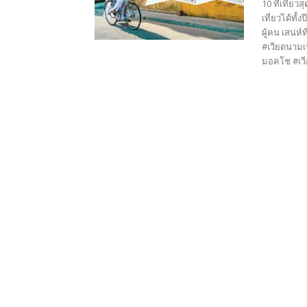
10 ที่เที่ย
เที่ยวได้ทั
ผู้คน เสน่ห
#เวียดนามเห
มอคโช #เวี