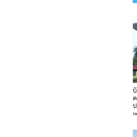
บ
ค
ป
Th