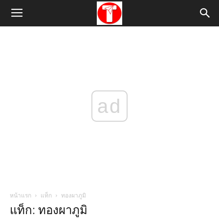
ad
หน้าแรก
แท็ก
ทองผาภูมิ
แท็ก: ทองผาภูมิ