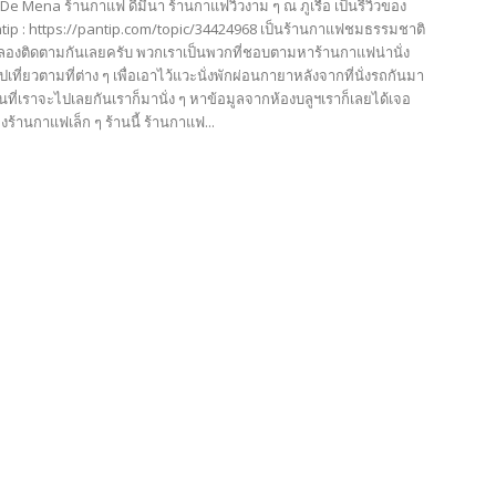
e' De Mena ร้านกาแฟ ดีมีนา ร้านกาแฟวิวงาม ๆ ณ ภูเรือ เป็นรีวิวของ
tip : https://pantip.com/topic/34424968 เป็นร้านกาแฟชมธรรมชาติ
 ลองติดตามกันเลยครับ พวกเราเป็นพวกที่ชอบตามหาร้านกาแฟน่านั่ง
เที่ยวตามที่ต่าง ๆ เพื่อเอาไว้แวะนั่งพักผ่อนกายาหลังจากที่นั่งรถกันมา
ี่เราจะไปเลยกันเราก็มานั่ง ๆ หาข้อมูลจากห้องบลูฯเราก็เลยได้เจอ
งร้านกาแฟเล็ก ๆ ร้านนี้ ร้านกาแฟ...