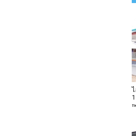
ไ
1
Th