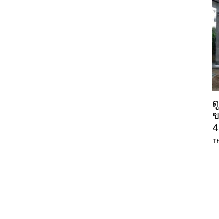
ด
ข
4
Th