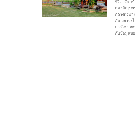
รีวิว - Caf
สมาชิก pan
กลางทุ่งนา
กันเวลาจะไป
ยาวไกล ตอนท
กับข้อมูลขอ