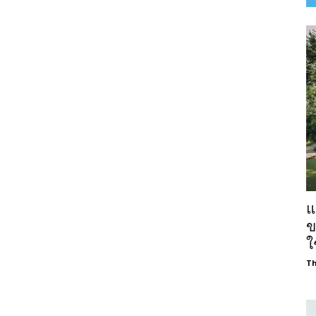
แ
ข
ใ
Th