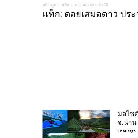
หน้าแรก
แท็ก
ดอยเสมอดาว ประวัติ
แท็ก: ดอยเสมอดาว ประว
มอไซค์
จ.น่าน
Thailetgo