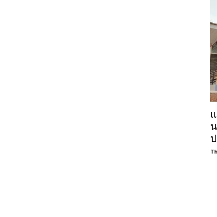
แ
น
ป
Th