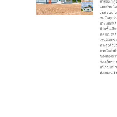
สวัสดีคุณผู
แบบบ้าน ไอ
thailetgo.
ชมกันทุกวัน
ประหยัดหลั
บ้านชั้นเดี
หลายมุงหลั
เซนติเมตร 
ทรงสูงคิ้วบ
ภายในตัวบ้
ของห้องครั
ช่องเก็บของ
บริเวณหน้า
ห้องนอน 1 ห