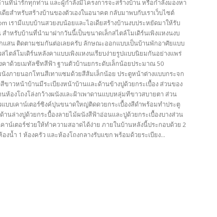
้อ่านที่น่ารักทุกท่าน และผู้กำลังมีโครงการจะสร้างบ้าน หรือกำลังมองหา
เดียสำหรับสร้างบ้านของตัวเองในอนาคต กลับมาพบกับเราเว็บไซต์
com เรามีแบบบ้านสวยงบน้อยและไอเดียสร้างบ้านงบประหยัดมาให้รับ
 สำหรับบ้านที่นำมาฝากวันนี้เป็นขนาดเล็กสไตล์โมเดิร์นเพิงแหงนงบ
กแสน ติดตามชมกันต่อเลยครับ ลักษณะออกแบบเป็นบ้านพักอาศัยแบบ
ยวสไตล์โมเดิร์นหลังคาแบบเพิงแหงนเรียบง่ายรูปแบบนิยมกันอย่างแพร่
งคาด้วยเมทัลชีทสีฟ้า ฐานตัวบ้านยกระดับเล็กน้อยประมาณ 50
ผนังภายนอกโทนสีเทาแซมด้วยสีส้มเล็กน้อย ประตูหน้าต่างแบบกระจก
ัวสีขาวหน้าบ้านมีระเบียงหน้าบ้านและด้านข้างปูด้วยกระเบื้อง ส่วนของ
านห้องโถงโล่งกว้างผนังและฝ้าเพาดานแบบหลุ่มทีขาวสบายตา ส่วน
วแบบเคาน์เตอร์ซิงค์ปุนขนาดใหญ่ติดดวยกระเบื้องสีดำพร้อมทำประตู
ด้านล่างปูด้วยกระบื้องลายไม้ผนังสีฟ้าอ่อนและปูด้วยกระเบื้องบางส่วน
เคาน์เตอร์ช่วยให้ทำความสอาดได้ง่าย ภายในบ้านหลังนี้ประกอบด้วย 2
้องน้ำ 1 ห้องครัว และห้องโถงกลางรับแขก พร้อมด้วยระเบียง...