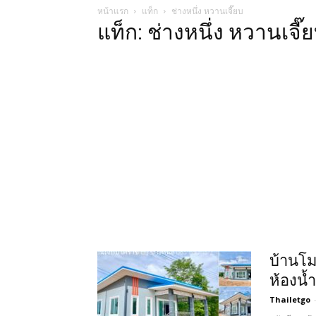
หน้าแรก
แท็ก
ช่างหนึ่ง หวานเจี๊ยบ
แท็ก: ช่างหนึ่ง หวานเจี๊
บ้านโม
ห้องน้ำ
Thailetgo