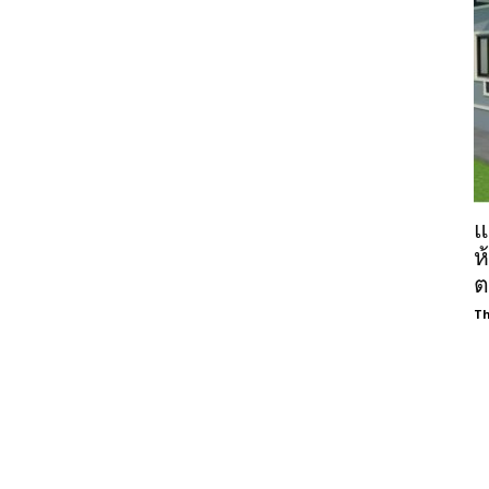
แ
ห
ต
Th