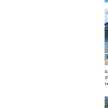
แ
ง
Th