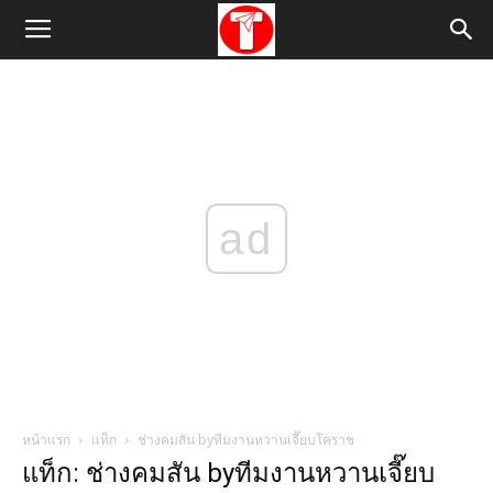
ad
หน้าแรก
แท็ก
ช่างคมสัน byทีมงานหวานเจี๊ยบโคราช
แท็ก: ช่างคมสัน byทีมงานหวานเจี๊ยบ