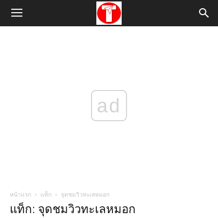
ad
หน้าแรก
แท็ก
จุดชมวิวทะเลหมอก
แท็ก: จุดชมวิวทะเลหมอก