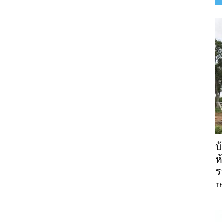
บ
ห
ร
Th