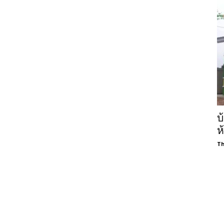
บ
ห
Th