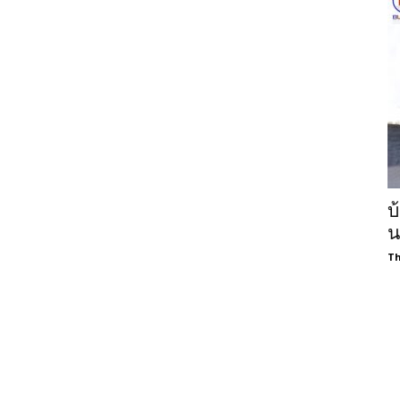
บ
น
Th