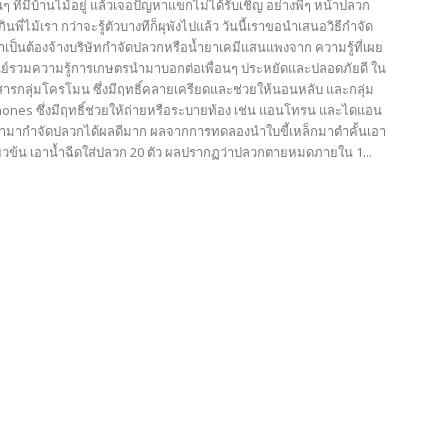
นๆ ที่มีบ้านไม้อยู่ แล้วเจอปัญหาแขกไม่ได้รับเชิญ อย่างพี่ๆ หน้าปลวก
พี่ไม้เรา กว่าจะรู้ตัวบางทีก็ผุพังไปแล้ว วันนี้เราขอนำเสนอวิธีกำจัด
ำเป็นต้องจ้างบริษัทกำจัดปลวกหรือน้ำยาเคมีแสนแพงจาก ความรู้ที่เผย
นย์รวมความรู้การเกษตรนำมาบอกต่อเพื่อนๆ ประหยัดและปลอดภัยดี ใน
ีสารกลุ่มโครโมน ซึ่งมีฤทธิ์คลายเครียดและช่วยให้นอนหลับ และกลุ่ม
ones ซึ่งมีฤทธิ์ช่วยให้ถ่ายหรือระบายท้อง เช่น แอนโทรน และไดแอน
นำมากำจัดปลวกได้ผลดีมาก ผลจากการทดลองนำใบขี้เหล็กมาตำคั้นเอา
ขียวข้น เอาน้ำฉีดใส่ปลวก 20 ตัว ผลปรากฏว่าปลวกตายหมดภายใน 1...