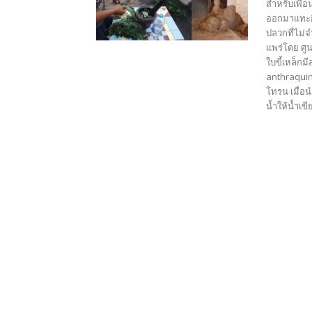
สำหรับเพื่อ
ออกมาแทะกิน
ปลวกที่ไม่จ
แพร่โดย ศู
ใบขี้เหล็กม
anthraquin
โทรน เมื่อ
น้ำให้น้ำเ