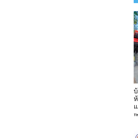
บ
ห
แ
Th