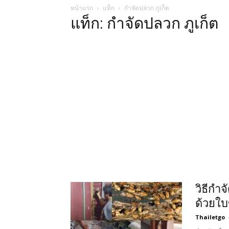
หน้าแรก
แท็ก
กําจัดปลวก ภูเก็ต
แท็ก: กําจัดปลวก ภูเก็ต
วิธีกำ
ด้วยใบข
Thailetgo