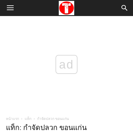
ad
หน้าแรก
แท็ก
กําจัดปลวก ขอนแก่น
แท็ก: กําจัดปลวก ขอนแก่น