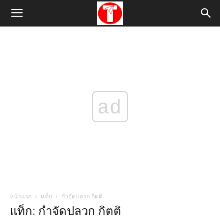
ad
หน้าแรก
แท็ก
กําจัดปลวก กิตติ
แท็ก: กําจัดปลวก กิตติ