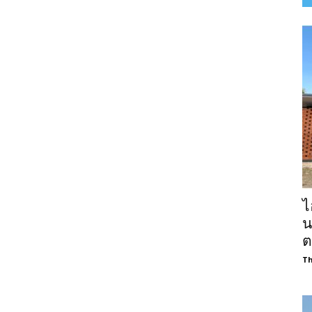
ไ
น
ต
Th