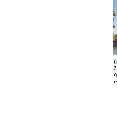
บ
2
ภ
Th