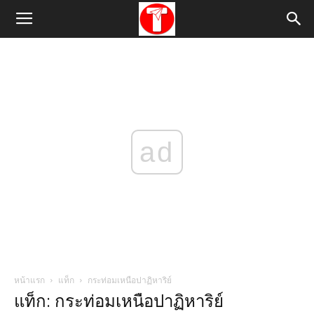
ad
หน้าแรก
แท็ก
กระท่อมเหนือปาฏิหาริย์
แท็ก: กระท่อมเหนือปาฏิหาริย์