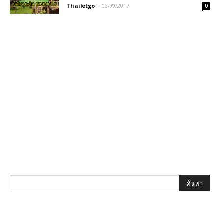
Thailetgo
-
02/09/2017
0