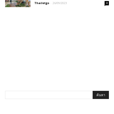
Thailetgo
-
26/09/2023
0