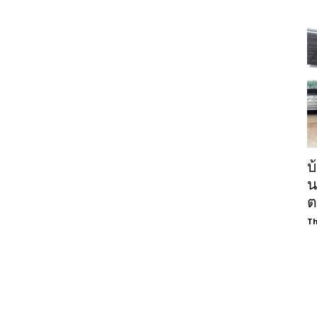
บ
น
ต
Th