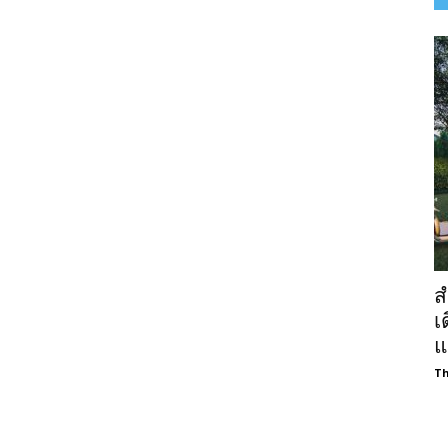
ส
เ
แ
Th