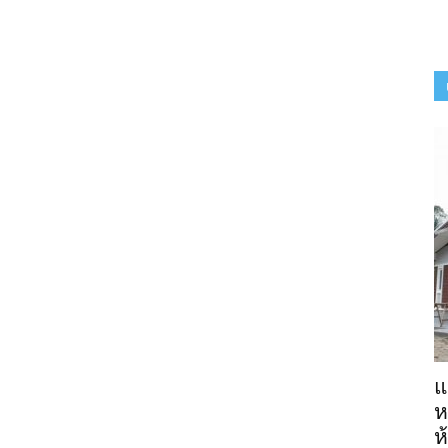
แ
ห
ห