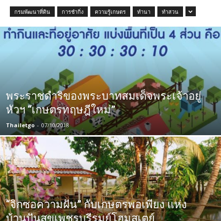
กรมพัฒนาที่ดิน
การชำกิ่ง
ความรู้เกษตร
ทำนา
ทำสวน
พระราชดำริของพระบาทสมเด็จพระเจ้าอยู่
หัวฯ “เกษตรทฤษฎีใหม่”
Thailetgo
-
07/10/2018
“จิกซอความฝัน” กับเกษตรพอเพียง แห่ง
บ้านปันสุขเพชรบุรีรมย์โฮมสเตย์