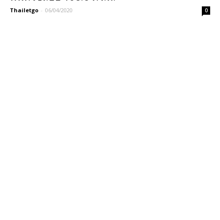
Thailetgo
-
06/04/2020
0