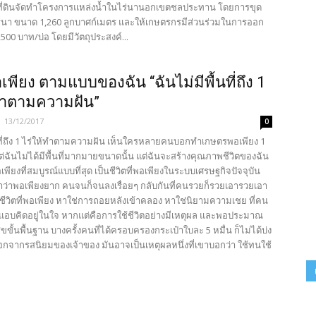
ี่ดินจัดทำโครงการแหล่งน้ำในไร่นานอกเขตชลประทาน โดยการขุด
่นา ขนาด 1,260 ลูกบาศก์เมตร และให้เกษตรกรมีส่วนร่วมในการออก
2,500 บาท/บ่อ โดยมีวัตถุประสงค์...
เพียง ตามแบบของฉัน “ฉันไม่มีพื้นที่ถึง 1
ทำตามความฝัน”
-
13/12/2017
0
้นที่ถึง 1 ไร่ให้ทำตามความฝัน เห็นใครหลายคนบอกทำเกษตรพอเพียง 1
้ แต่ฉันไม่ได้มีพื้นที่มากมายขนาดนั้น แต่ฉันจะสร้างคุณภาพชีวิตของฉัน
พอเพียงที่สมบูรณ์แบบที่สุด เป็นชีวิตที่พอเพียงในระบบเศรษฐกิจปัจจุบัน
่าพอเพียงยาก คนจนก็จนลงเรื่อยๆ กลับกันที่คนรวยก็รวยเอารวยเอา
ชีวิตที่พอเพียง หาใช่การถอยหลังเข้าคลอง หาใช่นิยามความเชย ที่คน
ยมแอบคิดอยู่ในใจ หากแต่คือการใช้ชีวิตอย่างมีเหตุผล และพอประมาณ
ขขั้นพื้นฐาน บางครั้งคนที่ได้ครอบครองกระเป๋าใบละ 5 หมื่น ก็ไม่ได้บ่ง
จากรสนิยมของเจ้าของ มันอาจเป็นเหตุผลหนึ่งที่เขาบอกว่า ใช้ทนใช้