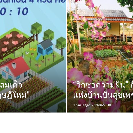
สมเด็จ
“จิกซอความฝัน” 
ฤษฎีใหม่”
แห่งบ้านปันสุขเพ
Thailetgo
-
29/06/2018