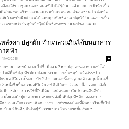
วดล้อมให้ชาวชุมพรและบุคคลทั่วไปได้รู้จักมาแล้วมากมาย ป้านุ้ย เป็น
่เกิดในครอบครัวชาวสวนแห่งหมู่บ้านทอน-อม อำเภอทุ่งตะโก จังหวัด
งเติบโตมากับพืชผัก ผลไม้ แทบทุกชนิดที่พ่อแม่ปลูกไว้กินและขายเป็น
องครอบครัว ปัจจุบันป้านุ้ยมีพื้นที่ทางการเกษตรประมาณ 30...
หลังคา ปลูกผัก ทำนาสวนกินได้บนอาคาร
ดาดฟ้า
-
19/02/2018
0
ออยากทานอาหารต้องออกไปซื้อที่ตลาด? หากปลูกทานเองพอจะทำได้
ม่มีพื้นที่ปลูกพืชผัก แปลงนาข้าวกลายเป็นหมู่บ้านจัดสรรหรือ
ยหมด ชีวิตจะเป็นอย่างไร ? คำถามเหล่านี้อาจดูไกลตัว ณ จุดนี้ แต่เชื่อ
กวันหนึ่งซึ่งเป็นอนาคตที่ใกล้กว่าที่คิดไว้มาก สิ่งเหล่านี้อาจจะมาถึงก็
ไม่มีการจัดการการใช้ที่ดินที่ดีพอ เหมือนอย่างในประเทศจีนที่ทำ
ตั้งแต่สมัยปู่ยาตายาย แต่ระยะหลังพื้นที่ปลูกพืชผักลดลงจาก 2
 คือ ประสบภัยธรรมชาติ และการขยายตัวของเมือง ที่ดินถูกกว้านซื้อไป
บ้าน ที่ดินดี ๆ ผืนใหญ่ทำการเกษตรเริ่มหายากขึ้นเรื่อย ๆ...