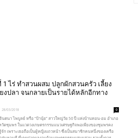
ที่ 1 ไร่ ทำสวนผสม ปลูกผักสวนครัว เลี้ยง
เลี้ยงปลา จนกลายเป็นรายได้หลักอีกทาง
-
28/03/2018
0
 จินตนา ไพบูลย์ หรือ “ป้านุ้ย” สาวใหญ่วัย 50 ปี แห่งบ้านทอน-อม อำเภอ
ังหวัดชุมพร ในแวดวงเกษตรกรรมแนวเศรษฐกิจพอเพียงของชุมพรคง
รู้จัก เพราะเธอถือเป็นผู้หญิงแถวหน้า ซึ่งเป็นสมาชิกคนหนึ่งของเครือ
าสู่มหานที ที่เคยฝากผลงานด้านเกษตรกรรมผสมผสาน รวมทั้งการ