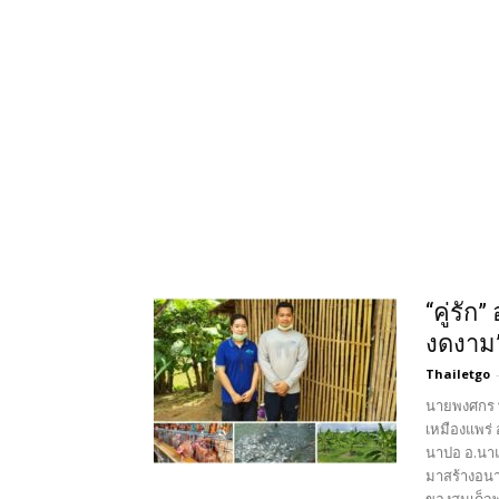
“คู่รัก
งดงาม
Thailetgo
นายพงศกร พล
เหมืองแพร่
นาปอ อ.นาแห
มาสร้างอนา