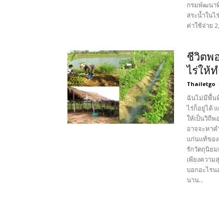
กรมพัฒนาท
สระน้ำในไร
ค่าใช้จ่าย 
ชีวิตพอ
ไร่ให้
Thailetgo
ฉันไม่มีพื
ไร่ก็อยู่ได
ให้เป็นวิถี
อาจจะหาคำว
แก่นแท้ของ
รักวัตถุนิ
เพียงความสุ
บอกอะไรนอก
นาน...