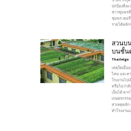
ปกป้องสิ่งแ
ชาวชุมพรที
ชุมพร เธอจึ
รายได้หลักข
สวนบน
บนชั้น
Thailetgo
เหตุใดเมื่
ไหม และหากไ
โรงงานไปเสี
หรือไม่ว่าสั
เป็นได้ หาก
เกษตรกรรมมา
สาเหตุหลัก
ทำโรงงานและ