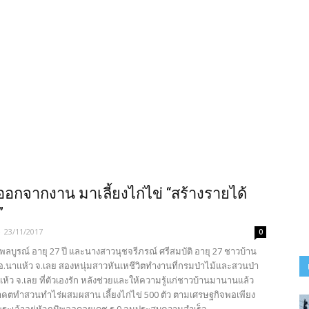
” ออกจากงาน มาเลี้ยงไก่ไข่ “สร้างรายได้
”
-
23/11/2017
0
บูรณ์ อายุ 27 ปี และนางสาวนุชจรีภรณ์ ศรีสมบัติ อายุ 27 ชาวบ้าน
 อ.นาแห้ว จ.เลย สองหนุ่มสาวหันเหชีวิตทำงานที่กรมป่าไม้และสวนป่า
้ว จ.เลย ที่ตัวเองรัก หลังช่วยและให้ความรู้แก่ชาวบ้านมานานแล้ว
คตทำสวนทำไร่ผสมผสาน เลี้ยงไก่ไข่ 500 ตัว ตามเศรษฐกิจพอเพียง