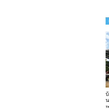
บ
น
Th