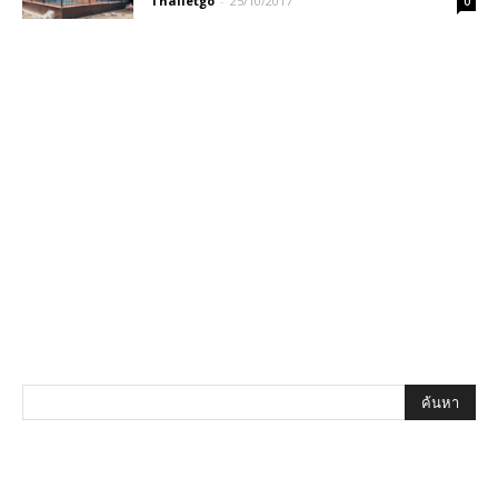
Thailetgo
-
25/10/2017
0