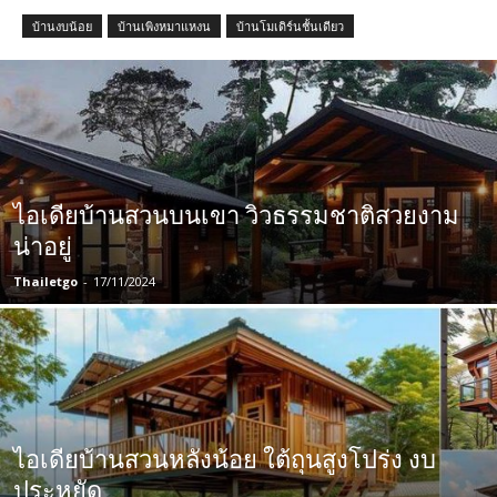
บ้านงบน้อย
บ้านเพิงหมาแหงน
บ้านโมเดิร์นชั้นเดียว
ไอเดียบ้านสวนบนเขา วิวธรรมชาติสวยงาม
น่าอยู่
Thailetgo
-
17/11/2024
ไอเดียบ้านสวนหลังน้อย ใต้ถุนสูงโปร่ง งบ
ประหยัด