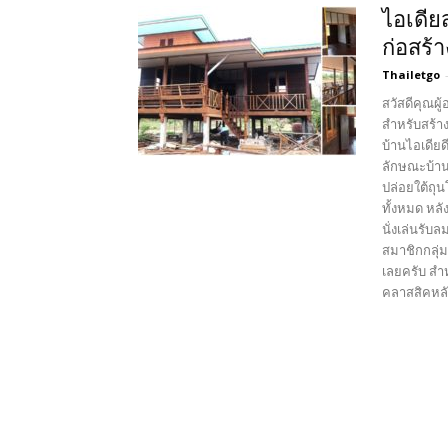
ไอเดีย
ก่อสร้
Thailetgo
สวัสดีคุณผู
สำหรับสร้า
บ้านไอเดีย
ลักษณะบ้านอ
ปล่อยใต้ถุน
ทั้งหมด หล
นั่งเล่นรั
สมาชิกกลุ่ม
เลยครับ สำห
คลาสสิคหลังน