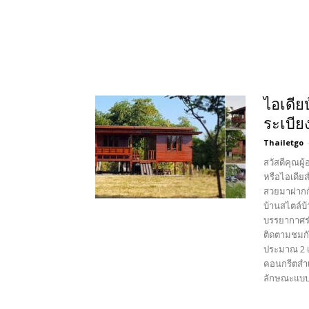
ไอเดีย
ระเบีย
Thailetgo
สวัสดีคุณผู
หรือไอเดียส
สวยมาฝากกั
บ้านสไตล์บ้
บรรยากาศร่
ติดตามชมกัน
ประมาณ 2 เม
คอนกรีตสำเ
ลักษณะแบบบ