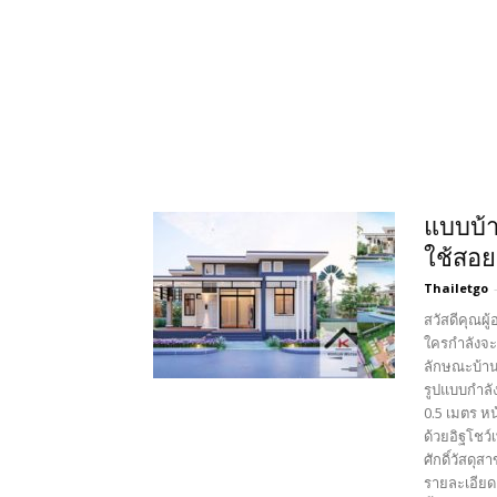
แบบบ้า
ใช้สอย
Thailetgo
สวัสดีคุณผู
ใครกำลังจะ
ลักษณะบ้าน
รูปแบบกำลั
0.5 เมตร ห
ด้วยอิฐโชว
ศักดิ์วัสดุ
รายละเอียด