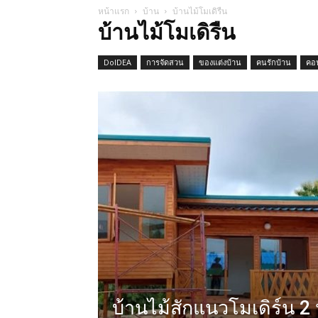
หน้าแรก
บ้าน
บ้านไม้โมเดิรืน
บ้านไม้โมเดิรืน
DoIDEA
การจัดสวน
ของแต่งบ้าน
คนรักบ้าน
คอ
บ้านไม้สักแนวโมเดิร์น 2