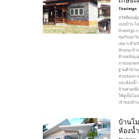
เกษียณ
Thailetgo
สวัสดีคุณผู
แบบบ้าน ไอ
thailetgo.
ชมกันทุกวัน
เหมาะสำหรั
ลักษณะบ้าน
ด้านหลังมุง
ภายนอกผสม
ฐานตัวบ้าน
ส่วนของภาย
และห้องน้ำ 
บ้านสวยเพิ่
ให้ดูเป็นไอ
เจ้าของบ้านเ
บ้านโม
ห้องน