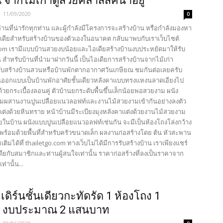
 จากไม้เก่าดูสวยคลาสสิคน่าอยู่
-
11/09/2020
0
้อ่านที่น่ารักทุกท่าน และผู้กำลังมีโครงการจะสร้างบ้าน หรือกำลังมองหา
เดียสำหรับสร้างบ้านของตัวเองในอนาคต กลับมาพบกับเราเว็บไซต์
com เรามีแบบบ้านสวยงบน้อยและไอเดียสร้างบ้านงบประหยัดมาให้รับ
 สำหรับบ้านที่นำมาฝากวันนี้ เป็นไอเดียการสร้างบ้านจากไม้เก่า
บสร้างบ้านสวนหรือบ้านพักตากอากาศวันเกษียณ ชมกันต่อเลยครับ
ออกแบบเป็นบ้านพักอาศัยชั้นเดียวหลังคาแบบทรงแหงนลาดเอียงไป
ด้วยกระเบื้องลอนคู่ ตัวบ้านยกระดับพื้นขึ้นเล็กน้อยพอสวยงาม ผนัง
ผสานงานปูนเปลือยแนวลอฟท์และงานไม้สวยงามเข้ากันอย่างลงตัว
แต่งด้วยหินทราย หน้าบ้านมีระเบียงมุงหลังคาแต่งด้วยงานไม้สวยงาม
ในบ้าน ผนังแบบปูนเปลือยแนวอลฟท์เช่นกัน จะมีเป็นห้องโถงโล่งกว้าง
พร้อมด้วยพื้นที่สำหรับครัวขนาดเล็ก ผลงานก่อสร้างโดย ต้น หัวสะพาน
มเติมได้ที่ thailetgo.com ทางเว็บไม่ได้มีการรับสร้างบ้าน เราเพียงแชร์
เดียกับสมาชิกและท่านผู้สนใจเท่านั้น ราคาก่อสร้างที่ลงเป็นราคาจาก
ท่านั้น...
เดิร์นชั้นเดียวกะทัดรัด 1 ห้องโถง 1
้ำ งบประมาณ 2 แสนบาท