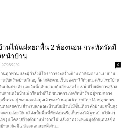
บ้านไม้แฝดยกพื้น 2 ห้องนอน กระทัดรัดมี
งหน้าบ้าน
-
07/05/2020
0
้อ่านทุกท่าน และผู้กำลังมีโครงการจะสร้างบ้าน กำลังมองหาแบบบ้าน
ำหรับสร้างบ้านกันอยู่ ก็ฝากติดตามเว็บของเราไว้ด้วยนะครับ เรามีบ้าน
นเป็นประจำ และวันนี้กลับมาพบกันอีกหลครั้ง เราก็มีไอเดียการสร้าง
านสวนหรือบ้านพักรีสอร์ทก็ได้ ขนาดกระทัดรัดน่ารัก อยู่ทามกลาง
มรื่นน่าอยู่ ขอบคุณข้อมูลเจ้าของบ้านคุณ Ice-coffee Mangmeaw
ต่อเลยครับ สำหรับลักษณะบ้านเป็นบ้านไม้ชั้นเดียว ตัวบ้านยกพื้นสูง
ตร ปล่อยใต้ถุนโล่งเป็นพื้นที่พักผ่อนหรือเก็บของได้ ฐานบ้านใช้เสา
ร็จรูป โคลงสร้างตัวบ้านทำจากไม้ หลังคาทรงแหงนมุงด้วยเททัลชีท
้านแฝด มี 2 ห้องนอนแยกฝั่งกัน...