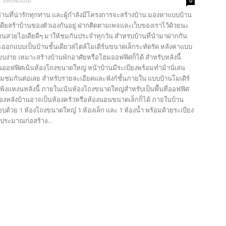
-
09/06/2020
0
้อ่านที่น่ารักทุกท่าน และผู้กำลังมีโครงการจะสร้างบ้าน มองหาแบบบ้าน
ดียสร้าบ้านของตัวเองกันอยู่ ฝากติดตามเพจและเว็บของเราไว้ด้วยนะ
บ้านสวยไอเดียดีๆ มาให้ชมกันประจำทุกวัน สำหรบบ้านที่นำมาฝากกัน
ณะออกแบบเป็นบ้านชั้นเดียวสไตล์โมเดิร์นขนาดเล็กระทัดรัด หลังคาแบบ
ยบง่าย เหมาะสร้างบ้านพักอาศัยหรือโฮมออฟฟิศก็ได้ สำหรับหลังนี้
ป็นออฟฟิศเน้นห้องโถงขนาดใหญ่ หน้าบ้านมีระเบียงพร้อมทำม้านั่เล่น
ามชมกันต่อเลย สำหรับรายละเอียดและฟังก์ชั้นภายใน แบบบ้านโมเดิร์
พิงแหงนหลังนี้ ภายในเน้นห้องโถงขนาดใหญ่สำหรับเป็นพื้นที่ออฟฟิศ
้องหลังบ้านอาจเป็นห้องครัวหรือห้องนอนขนาดเล็กก็ได้ ภายในบ้าน
อบด้วย 1 ห้องโถงขนาดใหญ๋ 1 ห้องเล็ก และ 1 ห้องน้ำ พร้อมด้วยระเบียง
บประมาณก่อสร้าง...