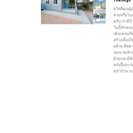
Thailetgo
สวัสดีคุณผู
สวยหรือไอเ
ครับ เรามี
วันนี้ลักษ
เพิงแหงนเรี
สร้างเพื่อเ
พด้วย ติดต
นขนาดเลิกเ
ด้วยและมีห
หลังนี้ประก
หน้าบ้าน ง