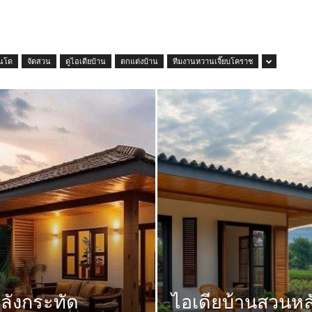
นโด
จัดสวน
ดูไอเดียบ้าน
ตกแต่งบ้าน
ทีมงานหวานเจี๊ยบโคราช
หลังกระทัด
ไอเดียบ้านสวนหลั