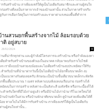
ีการรับสร้างบ้าน เราเพียงแชร์ให้ดูเป็นไอเดียกับสมาชิกและท่านผู้สนใจ
คาก่อสร้างที่ลงเป็นราคาจากเจ้าของบ้านเท่านั้น ส่วนในราคาสร้างจริง
ู่กับการเลือกวัสดุในการก่อสร้างและราคาค่าแรงของพื้นที่ทำการ
ย
บ้านสวนยกพื้นสร้างจากไม้ ล้อมรอบด้วย
ติ อยู่สบาย
-
28/02/2024
0
้อ่านที่น่ารักทุกท่าน และผู้กำลังมีโครงการจะสร้างบ้าน หรือกำลังมองหา
เดียสำหรับสร้างบ้านของตัวเองในอนาคต กลับมาพบกับเราเว็บไซต์
com เรามีแบบบ้านสวยงบน้อยและไอเดียสร้างบ้านงบประหยัดมาให้รับ
 สำหรับบ้านที่นำมาฝากวันนี้เป็นไอเดียบ้านไม้ยกพื้นขนาดเล็ก งบ
เป็นแนวทางกันต่อเลยครับ ลักษณะเป็นบ้านชั้นเดียวขนาดเล็กกะทัดรัด
ยกพื้นเตี้ยประมาณ 1 เมตร หลังคาแบบเพิงแหงนเรียบง่าย ก่อสร้างได้
ัดงบในการก่อสร้าง หลังค่าจะเป็นสังกะสี เมทัลชีท หรือกระเบื้องก็ได้
าะสำหรับใครที่มีไม้เก่าอยู่แล้ว หรือมีบ้านไม้เก่านำมารีโนเวทใหม่ได้
้านบ้านพักในสวน หรือบ้านพักอาศัยขนาดเล็ก ดูบ้านสวยเพิ่มเติมได้ที่
อย ทางเว็บไม่ได้มีการรับสร้างบ้าน เราเพียงแชร์ให้ดูเป็นไอเดียกับ
านผู้สนใจเท่านั้น...