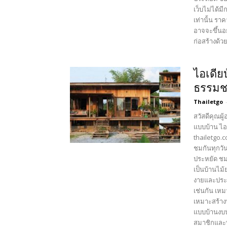
เว็บไม่ได้ม
เท่านั้น รา
อาจจะขึ้นอย
ก่อสร้างด้ว
ไอเดีย
ธรรมชา
Thailetgo
สวัสดีคุณผู
แบบบ้าน ไอ
thailetgo.
ชมกันทุกวัน
ประหยัด ชม
เป็นบ้านไม้
งายและประหย
เช่นกัน เหม
เหมาะสร้างบ
แบบบ้านงบน้
สมาชิกและท่