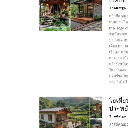
เรียบง่
Thailetgo
สวัสดีคุณผู
แบบบ้าน ไอ
thailetgo.
ชมกันทุกวัน
ประหยัด ชม
เดียว หลาย
เรียบง่าย 
สวยงาม เน้
สร้างไว้เป็
ใครกำลังจะ
ก่อสร้างโดย
ทางเว็บไม่ได
ไอเดีย
ประหย
Thailetgo
สวัสดีคุณผู