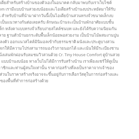
เดียสำหรับสร้างบ้านของตัวเองในอนาคต กลับมาพบกับเราเว็บไซต์
com เรามีแบบบ้านสวยงบน้อยและไอเดียสร้างบ้านงบประหยัดมาให้รับ
 สำหรับบ้านที่นำมาฝากวันนี้เป็นไอเดียบ้านสวนทรงจั่วขนาดเล็กงบ
เป็นแนวทางกันต่อเลยครับ ลักษณะบ้านจะเป็นบ้านพักอาศัยแบบชั้น
ล็ก หลังคาแบบทรงจั่วเรียบง่ายสไตล์ชนบท และยังได้รับความนิยมกัน
ลาย ฐานตัวบ้านยกระดับพื้นเล็กน้อยพอสวยงาม เป็นบ้านไม้ผสมงานปูน
างลงตัว ออกแนวสไตล์มินิมอลเข้ากับธรรมชาติ ผนังและประตูบางสวน
จกให้มีความโปร่งสามารถมองวิวภายนอกได้ และเน้นให้มีระเบียงชาน
นั่งเล่นพักผ่อนรับลมชมวิวสวนด้วย Cr. Tiny House Comfort ดูบ้านสวย
ที่ แบบบ้านงบน้อย ทางเว็บไม่ได้มีการรับสร้างบ้าน เราเพียงแชร์ให้ดูเป็น
าชิกและท่านผู้สนใจเท่านั้น ราคาก่อสร้างที่ลงเป็นราคาจากเจ้าของ
น ส่วนในราคาสร้างจริงอาจจะขึ้นอยู่กับการเลือกวัสดุในการก่อสร้างและ
องพื้นที่ทำการก่อสร้างด้วย