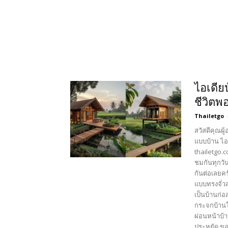
ไอเดีย
ชีวิตพ
Thailetgo
สวัสดีคุณผู
แบบบ้าน ไอ
thailetgo.
ชมกันทุกวั
กันต่อเลยค
แบบทรงจั่ว
เป็นบ้านก่อ
กระจกบ้านใ
ผ่อนหน้าบ้
ประหยัด ขอ