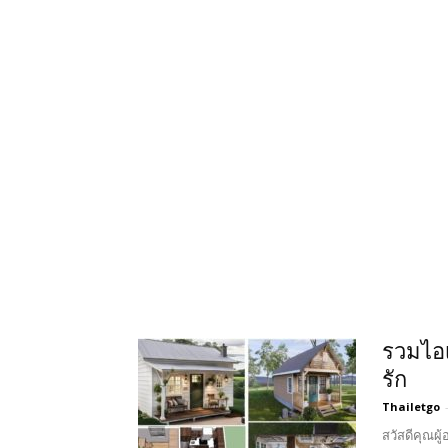
รวมไอเ
รัก
Thailetgo
สวัสดีคุณผู