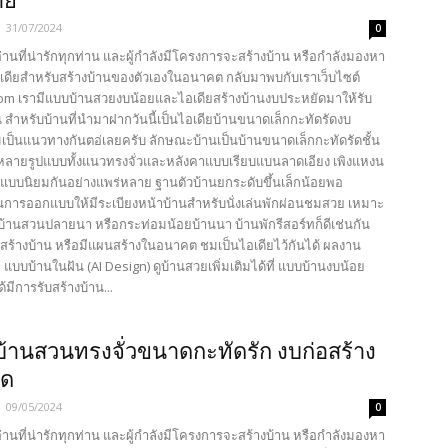
าย
-
31/07/2024
0
้อ่านที่น่ารักทุกท่าน และผู้กำลังมีโครงการจะสร้างบ้าน หรือกำลังมองหา
เดียสำหรับสร้างบ้านของตัวเองในอนาคต กลับมาพบกับเราเว็บไซต์
com เรามีแบบบ้านสวยงบน้อยและไอเดียสร้างบ้านงบประหยัดมาให้รับ
 สำหรับบ้านที่นำมาฝากวันนี้เป็นไอเดียบ้านขนาดเล็กกะทัดรัดงบ
เป็นแนวทางกันตอ่เลยครับ ลักษณะบ้านเป็นบ้านขนาดเล็กกะทัดรัดชั้น
หลายรูปแบบทั้งแนวทรงจั่วและหลังคาแบบเรียบแบนลาดเอียง เพิงแหงน
รูปแบบนิยมกันอย่างแพร่หลาย ฐานตัวบ้านยกระดับขึ้นเล็กน้อยพอ
นการออกแบบให้มีระเบียงหน้าบ้านสำหรับนั่งเล่นพักผ่อนชมสวย เหมาะ
นบ้านสวนปลายนา หรือกระท่อมน้อยบ้านนา บ้านพักรีสอร์ทก็ดีเช่นกัน
สร้างบ้าน หรือมีแผนสร้างในอนาคต ชมเป็นไอเดียไว้กันได้ ผลงาน
 แบบบ้านในฝัน (AI Design) ดูบ้านสวยเพิ่มเติมได้ที่ แบบบ้านงบน้อย
้มีการรับสร้างบ้าน...
บ้านสวนทรงจั่วขนาดกะทัดรัก งบก่อสร้าง
ัด
-
09/05/2024
0
้อ่านที่น่ารักทุกท่าน และผู้กำลังมีโครงการจะสร้างบ้าน หรือกำลังมองหา