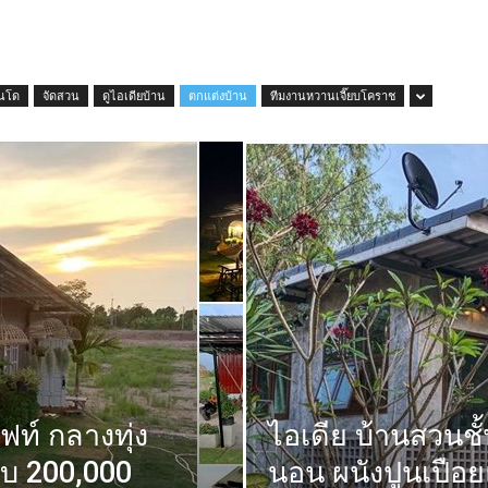
นโด
จัดสวน
ดูไอเดียบ้าน
ตกแต่งบ้าน
ทีมงานหวานเจี๊ยบโคราช
ท์ กลางทุ่ง
ไอเดีย บ้านสวนชั้
งบ 200,000
นอน ผนังปูนเปือ