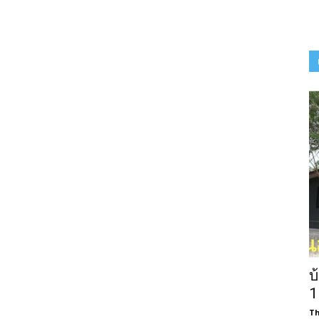
บ
1
Th